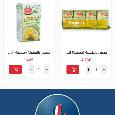
حمص بالطحينة (مسبحة) الكسيح 4X135g
حمص بالطحينة (مسبحة) الكسيح -135 غرام
1.42€
4.73€