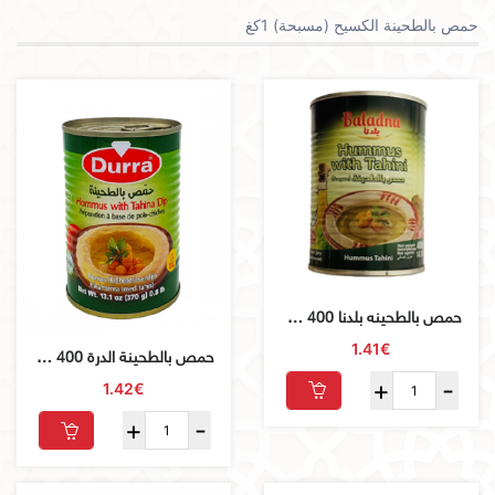
حمص بالطحينة الكسيح (مسبحة) 1كغ
حمص بالطحينه بلدنا 400 جرام
1.41€
حمص بالطحينة الدرة 400 غرام
1.42€